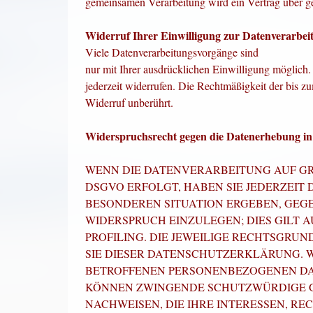
gemeinsamen Verarbeitung wird ein Vertrag über g
Widerruf Ihrer Einwilligung zur Datenverarbei
Viele Datenverarbeitungsvorgänge sind
nur mit Ihrer ausdrücklichen Einwilligung möglich. 
jederzeit widerrufen. Die Rechtmäßigkeit der bis z
Widerruf unberührt.
Widerspruchsrecht gegen die Datenerhebung in
WENN DIE DATENVERARBEITUNG AUF GRUN
DSGVO ERFOLGT, HABEN SIE JEDERZEIT D
BESONDEREN SITUATION ERGEBEN, GEG
WIDERSPRUCH EINZULEGEN; DIES GILT 
PROFILING. DIE JEWEILIGE RECHTSGRU
SIE DIESER DATENSCHUTZERKLÄRUNG. W
BETROFFENEN PERSONENBEZOGENEN DATE
KÖNNEN ZWINGENDE SCHUTZWÜRDIGE G
NACHWEISEN, DIE IHRE INTERESSEN, RE