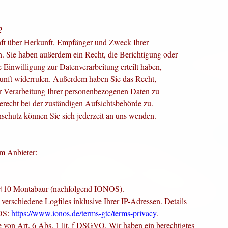
?
unft über Herkunft, Empfänger und Zweck Ihrer
. Sie haben außerdem ein Recht, die Berichtigung oder
Einwilligung zur Datenverarbeitung erteilt haben,
ukunft widerrufen. Außerdem haben Sie das Recht,
r Verarbeitung Ihrer personenbezogenen Daten zu
erecht bei der zuständigen Aufsichtsbehörde
zu.
chutz können Sie sich jederzeit an uns
wenden.
em Anbieter:
56410 Montabaur (nachfolgend IONOS).
erschiedene Logfiles inklusive Ihrer IP-Adressen. Details
NOS:
https://www.ionos.de/terms-gtc/terms-privacy
.
on Art. 6 Abs. 1 lit. f DSGVO. Wir haben ein berechtigtes